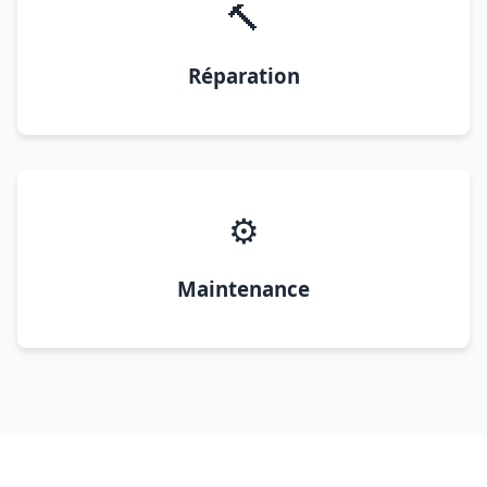
🔨
Réparation
⚙️
Maintenance