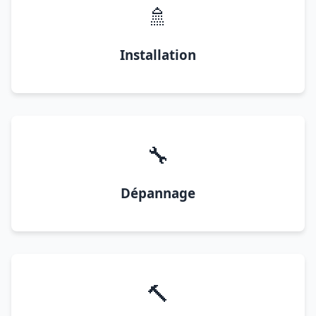
🚿
Installation
🔧
Dépannage
🔨