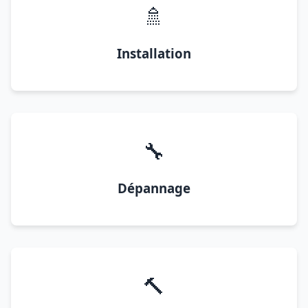
🚿
Installation
🔧
Dépannage
🔨