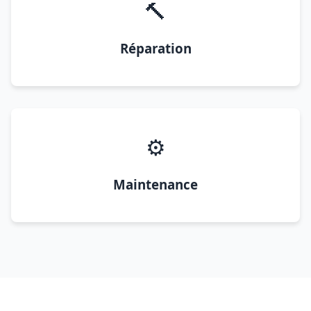
🔨
Réparation
⚙️
Maintenance