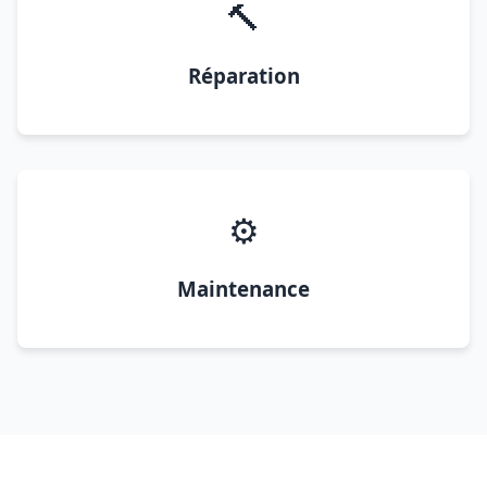
🔨
Réparation
⚙️
Maintenance