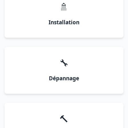
🚿
Installation
🔧
Dépannage
🔨