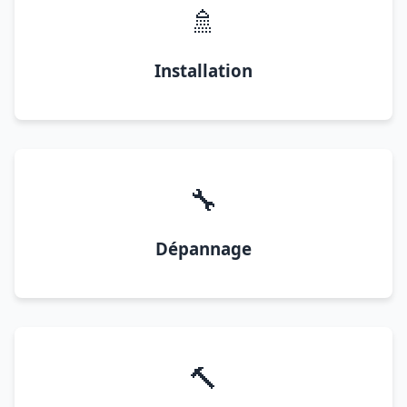
🚿
Installation
🔧
Dépannage
🔨