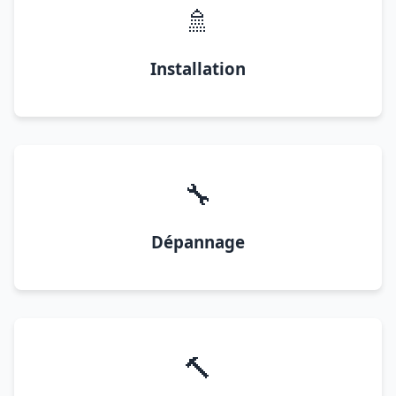
🚿
Installation
🔧
Dépannage
🔨