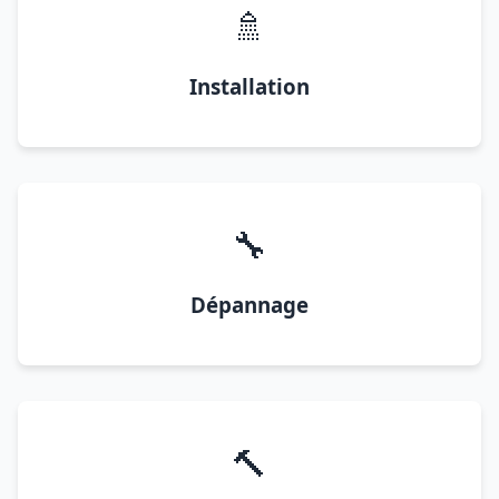
🚿
Installation
🔧
Dépannage
🔨