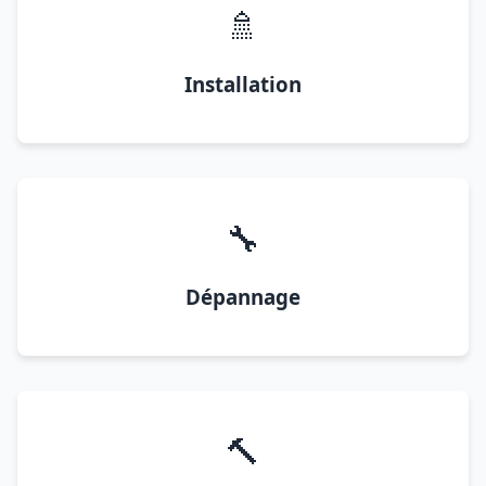
🚿
Installation
🔧
Dépannage
🔨