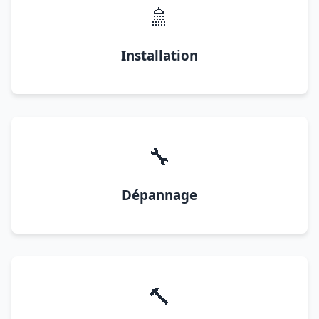
🚿
Installation
🔧
Dépannage
🔨