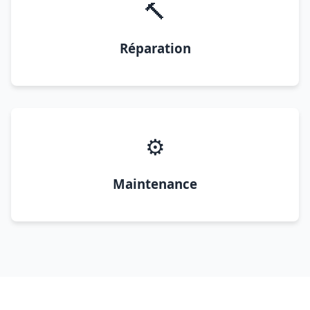
🔨
Réparation
⚙️
Maintenance