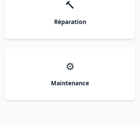
🔨
Réparation
⚙️
Maintenance