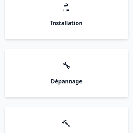
🚿
Installation
🔧
Dépannage
🔨