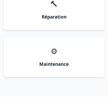
🔨
Réparation
⚙️
Maintenance