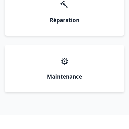
🔨
Réparation
⚙️
Maintenance