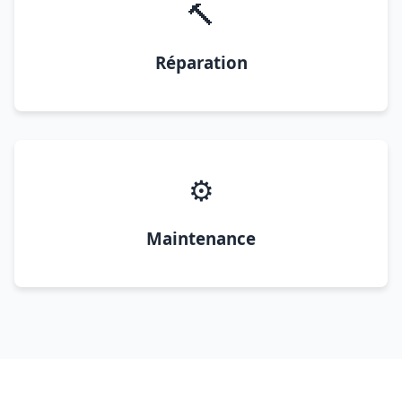
🔨
Réparation
⚙️
Maintenance