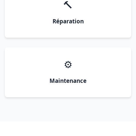
🔨
Réparation
⚙️
Maintenance