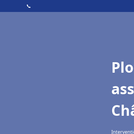
📞
Pl
as
Ch
Intervent