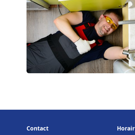
Contact
Horair