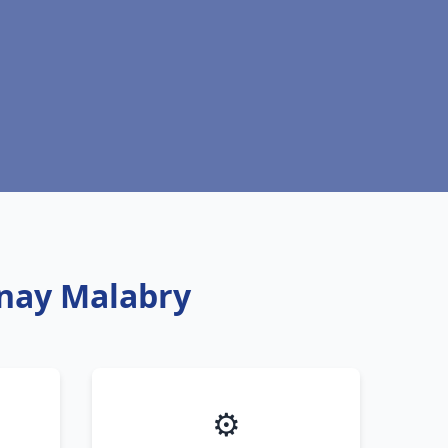
enay Malabry
⚙️