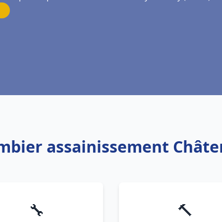
ombier assainissement Chât
🔧
🔨