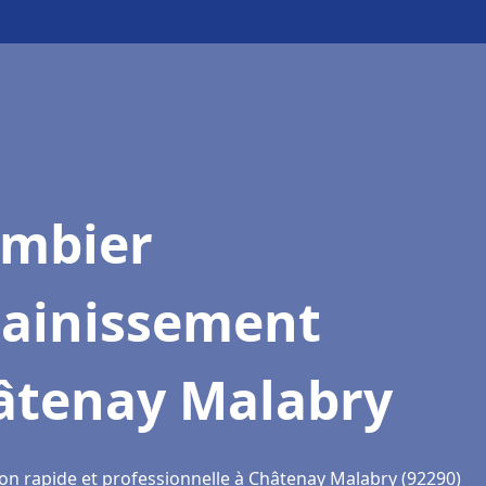
ombier
sainissement
âtenay Malabry
ion rapide et professionnelle à Châtenay Malabry (92290)