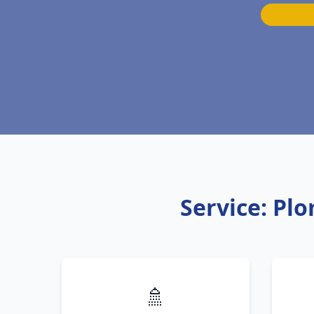
Service: Pl
🚿