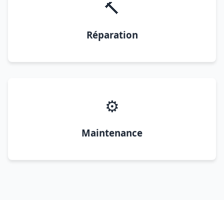
🔨
Réparation
⚙️
Maintenance