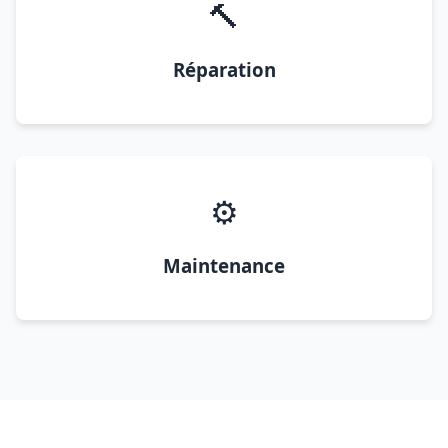
🔨
Réparation
⚙️
Maintenance