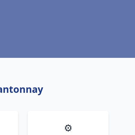
hantonnay
⚙️