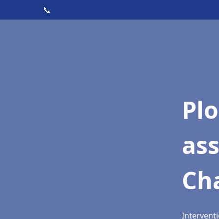
📞
Pl
as
Ch
Intervent