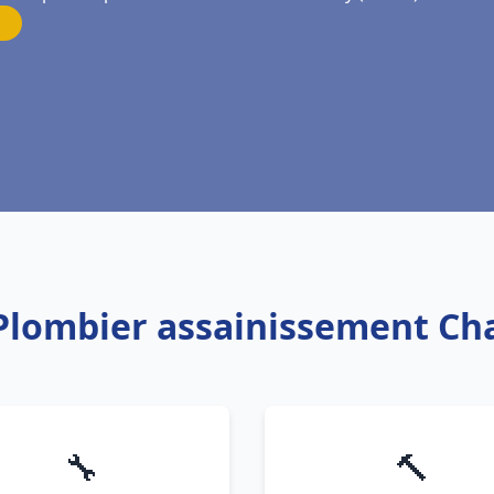
 Plombier assainissement C
🔧
🔨