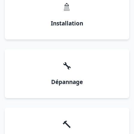
🚿
Installation
🔧
Dépannage
🔨