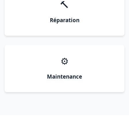
🔨
Réparation
⚙️
Maintenance