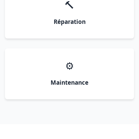
🔨
Réparation
⚙️
Maintenance