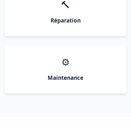
🔨
Réparation
⚙️
Maintenance