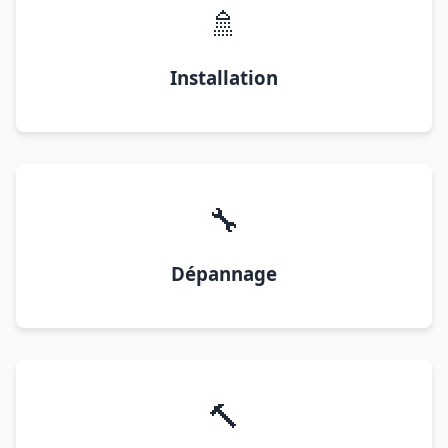
🚿
Installation
🔧
Dépannage
🔨