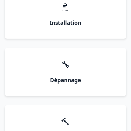
🚿
Installation
🔧
Dépannage
🔨