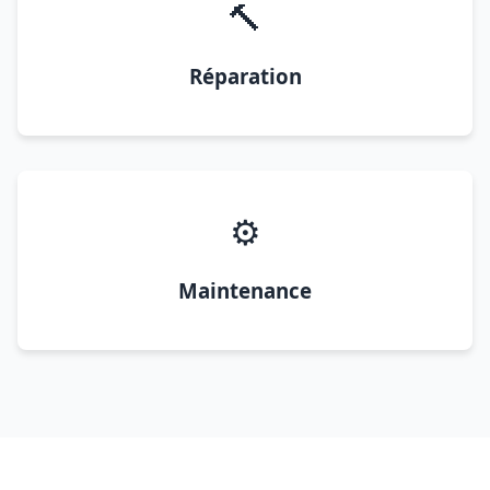
🔨
Réparation
⚙️
Maintenance