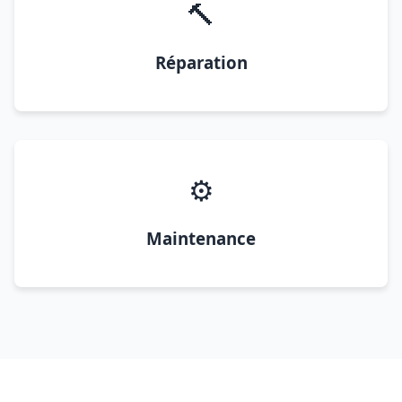
🔨
Réparation
⚙️
Maintenance