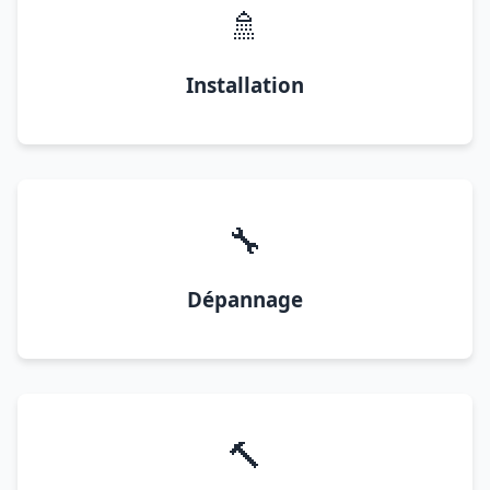
🚿
Installation
🔧
Dépannage
🔨