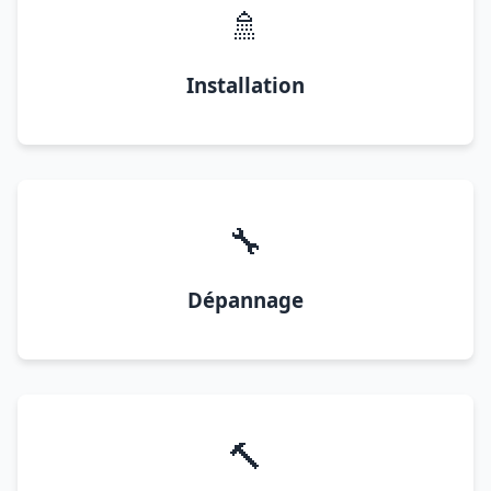
🚿
Installation
🔧
Dépannage
🔨