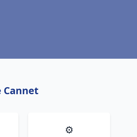
e Cannet
⚙️