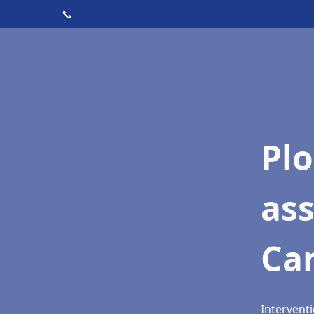
📞
Pl
as
Ca
Interventi