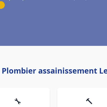
: Plombier assainissement L
🔧
🔨