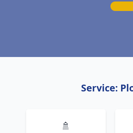
Service: P
🚿