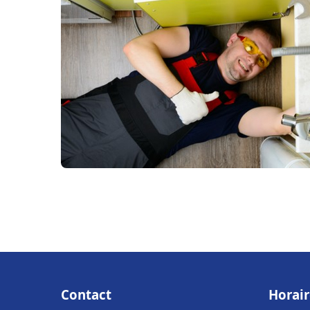
Contact
Horair