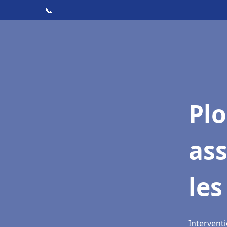
📞
Pl
as
les
Intervent