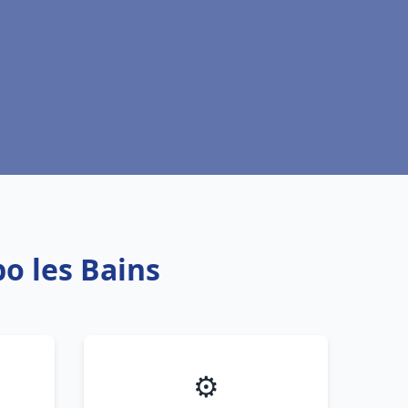
o les Bains
⚙️