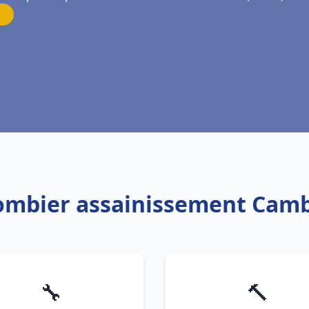
lombier assainissement Camb
🔧
🔨