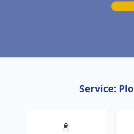
Service: Pl
🚿