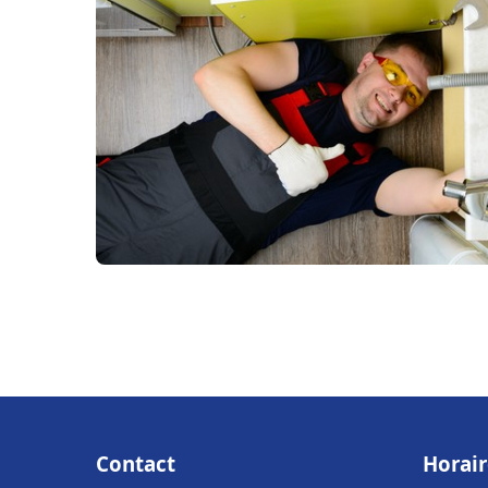
Contact
Horair