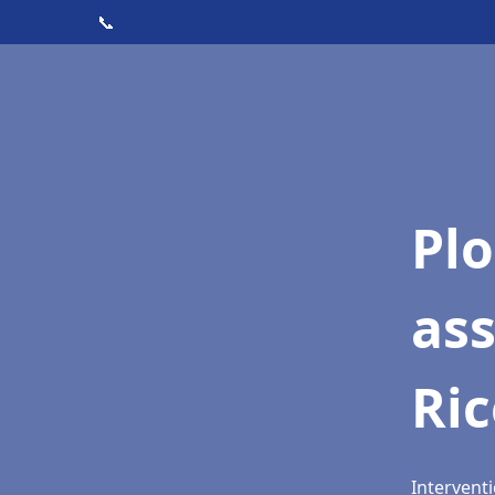
📞
Pl
as
Ri
Interventi