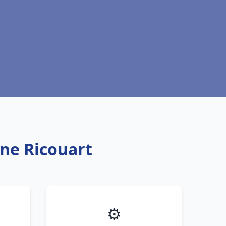
nne Ricouart
⚙️