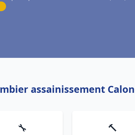
ombier assainissement Calo
🔧
🔨