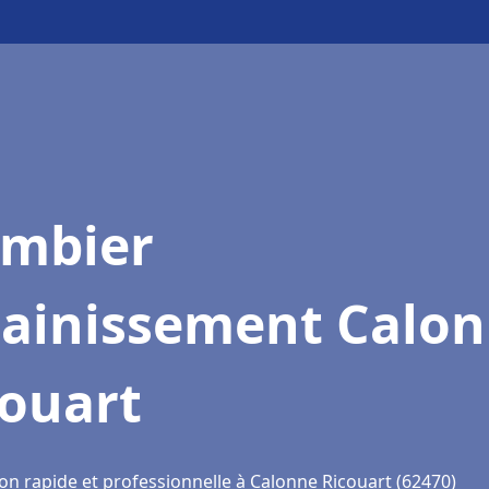
ombier
sainissement Calo
couart
on rapide et professionnelle à Calonne Ricouart (62470)