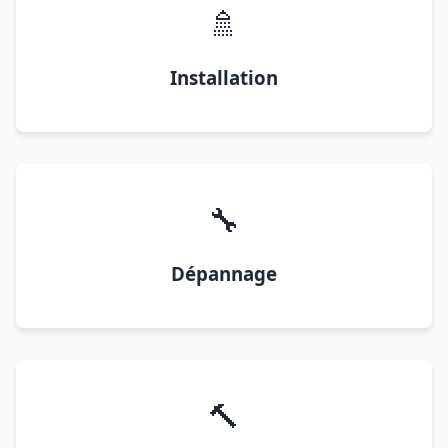
🚿
Installation
🔧
Dépannage
🔨