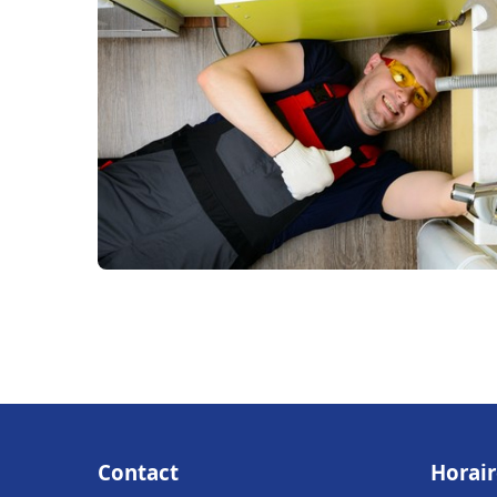
Contact
Horair