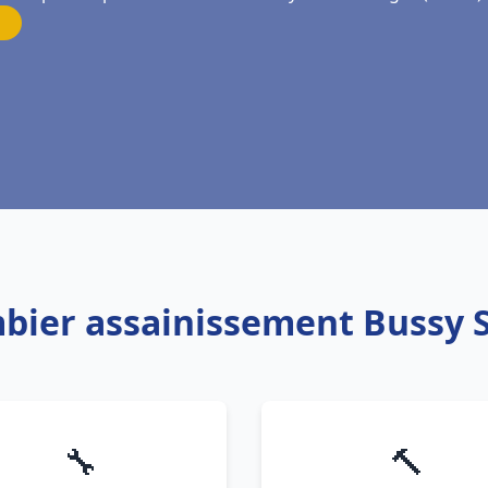
mbier assainissement Bussy 
🔧
🔨