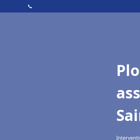
📞
Pl
as
Sa
Intervent