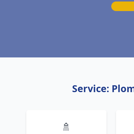
Service: Plo
🚿