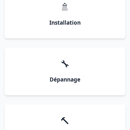
🚿
Installation
🔧
Dépannage
🔨