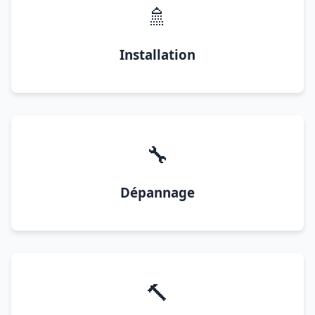
🚿
Installation
🔧
Dépannage
🔨