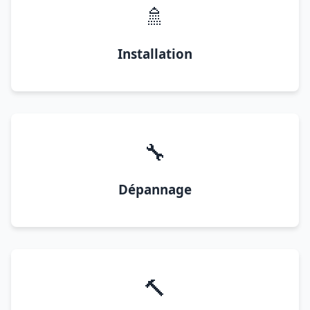
🚿
Installation
🔧
Dépannage
🔨