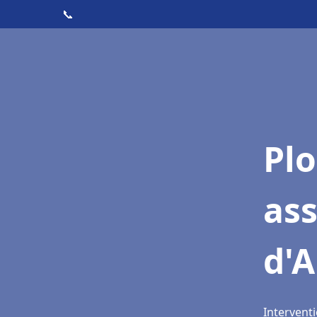
📞
Pl
as
d'A
Interventi