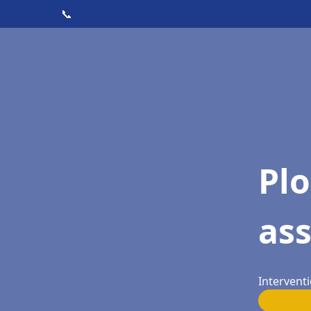
📞
Pl
as
Interventi