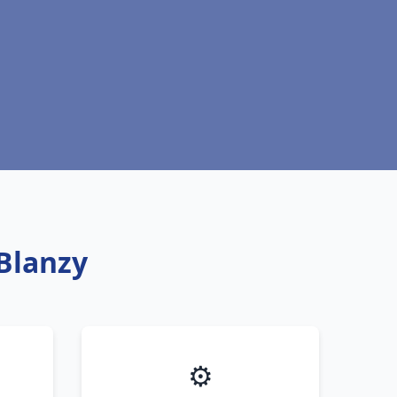
Blanzy
⚙️