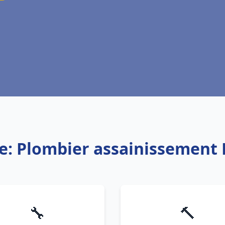
ce: Plombier assainissement 
🔧
🔨