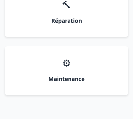
🔨
Réparation
⚙️
Maintenance