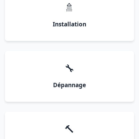
🚿
Installation
🔧
Dépannage
🔨