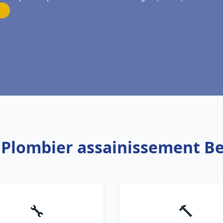
: Plombier assainissement B
🔧
🔨