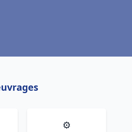
euvrages
⚙️