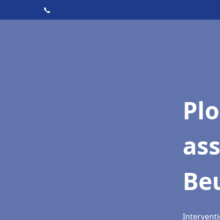
📞
Pl
as
Be
Intervent