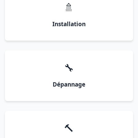
🚿
Installation
🔧
Dépannage
🔨