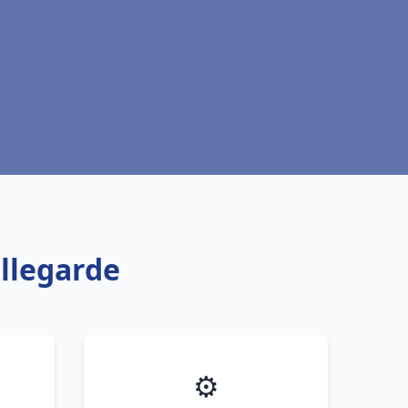
llegarde
⚙️