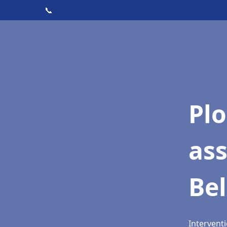
📞
Pl
as
Be
Interventi