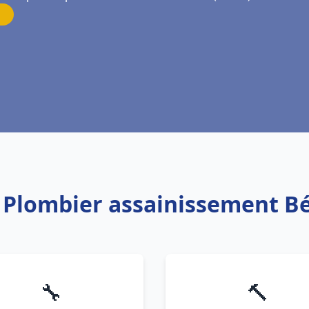
: Plombier assainissement B
🔧
🔨