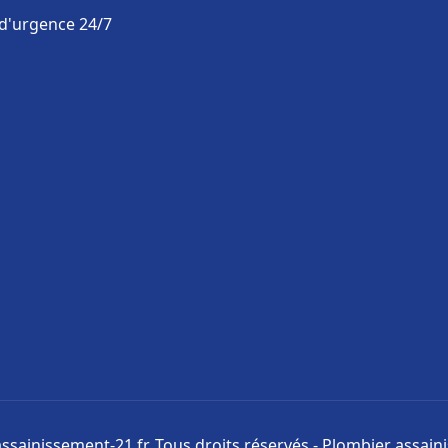
 d'urgence 24/7
ssainissement-21.fr. Tous droits réservés - Plombier assai