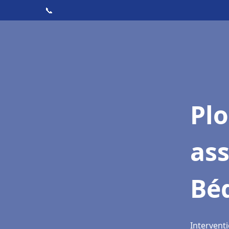
📞
Pl
as
Bé
Interventi