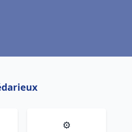
édarieux
⚙️