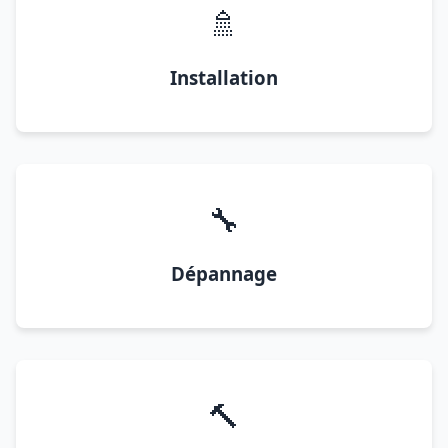
🚿
Installation
🔧
Dépannage
🔨