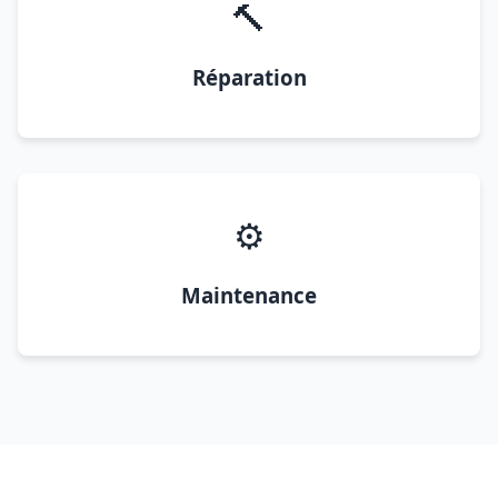
🔨
Réparation
⚙️
Maintenance